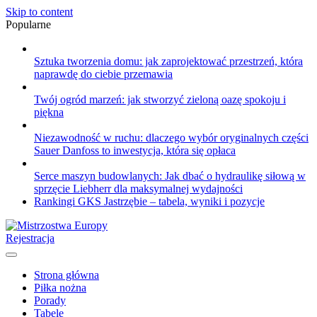
Skip to content
Popularne
Sztuka tworzenia domu: jak zaprojektować przestrzeń, która
naprawdę do ciebie przemawia
Twój ogród marzeń: jak stworzyć zieloną oazę spokoju i
piękna
Niezawodność w ruchu: dlaczego wybór oryginalnych części
Sauer Danfoss to inwestycja, która się opłaca
Serce maszyn budowlanych: Jak dbać o hydraulikę siłową w
sprzęcie Liebherr dla maksymalnej wydajności
Rankingi GKS Jastrzębie – tabela, wyniki i pozycje
Rejestracja
Strona główna
Piłka nożna
Porady
Tabele