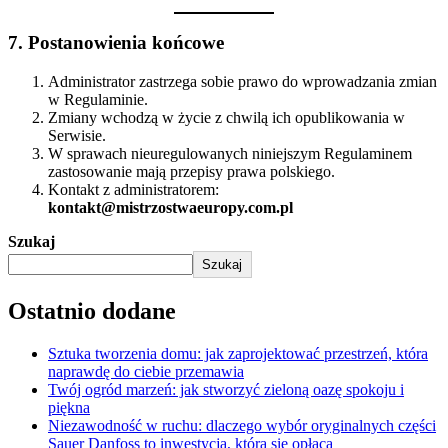
7. Postanowienia końcowe
Administrator zastrzega sobie prawo do wprowadzania zmian
w Regulaminie.
Zmiany wchodzą w życie z chwilą ich opublikowania w
Serwisie.
W sprawach nieuregulowanych niniejszym Regulaminem
zastosowanie mają przepisy prawa polskiego.
Kontakt z administratorem:
kontakt@mistrzostwaeuropy.com.pl
Szukaj
Szukaj
Ostatnio dodane
Sztuka tworzenia domu: jak zaprojektować przestrzeń, która
naprawdę do ciebie przemawia
Twój ogród marzeń: jak stworzyć zieloną oazę spokoju i
piękna
Niezawodność w ruchu: dlaczego wybór oryginalnych części
Sauer Danfoss to inwestycja, która się opłaca