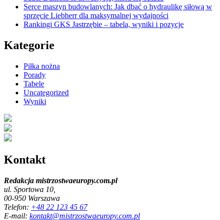
Serce maszyn budowlanych: Jak dbać o hydraulikę siłową w
sprzęcie Liebherr dla maksymalnej wydajności
Rankingi GKS Jastrzębie – tabela, wyniki i pozycje
Kategorie
Piłka nożna
Porady
Tabele
Uncategorized
Wyniki
Kontakt
Redakcja mistrzostwaeuropy.com.pl
ul. Sportowa 10,
00-950 Warszawa
Telefon:
+48 22 123 45 67
E-mail:
kontakt@mistrzostwaeuropy.com.pl