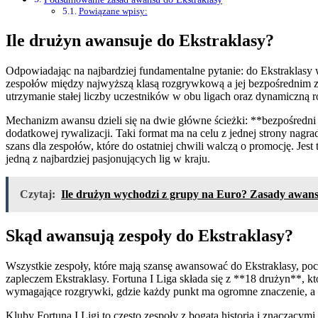
Powiązane wpisy:
Ile drużyn awansuje do Ekstraklasy?
Odpowiadając na najbardziej fundamentalne pytanie: do Ekstraklasy
zespołów między najwyższą klasą rozgrywkową a jej bezpośrednim za
utrzymanie stałej liczby uczestników w obu ligach oraz dynamiczną r
Mechanizm awansu dzieli się na dwie główne ścieżki: **bezpośredni
dodatkowej rywalizacji. Taki format ma na celu z jednej strony nagra
szans dla zespołów, które do ostatniej chwili walczą o promocję. Jest
jedną z najbardziej pasjonujących lig w kraju.
Czytaj:
Ile drużyn wychodzi z grupy na Euro? Zasady awansu
Skąd awansują zespoły do Ekstraklasy?
Wszystkie zespoły, które mają szansę awansować do Ekstraklasy, poc
zapleczem Ekstraklasy. Fortuna I Liga składa się z **18 drużyn**, kt
wymagające rozgrywki, gdzie każdy punkt ma ogromne znaczenie, a po
Kluby Fortuna I Ligi to często zespoły z bogatą historią i znaczącymi