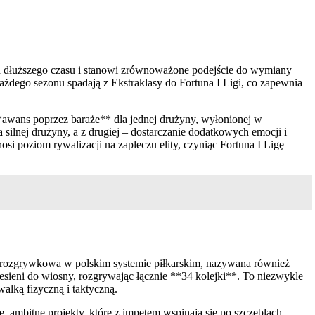
od dłuższego czasu i stanowi zrównoważone podejście do wymiany
dego sezonu spadają z Ekstraklasy do Fortuna I Ligi, co zapewnia
*awans poprzez baraże** dla jednej drużyny, wyłonionej w
 silnej drużyny, a z drugiej – dostarczanie dodatkowych emocji i
osi poziom rywalizacji na zapleczu elity, czyniąc Fortuna I Ligę
asa rozgrywkowa w polskim systemie piłkarskim, nazywana również
jesieni do wiosny, rozgrywając łącznie **34 kolejki**. To niezwykle
alką fizyczną i taktyczną.
de, ambitne projekty, które z impetem wspinają się po szczeblach