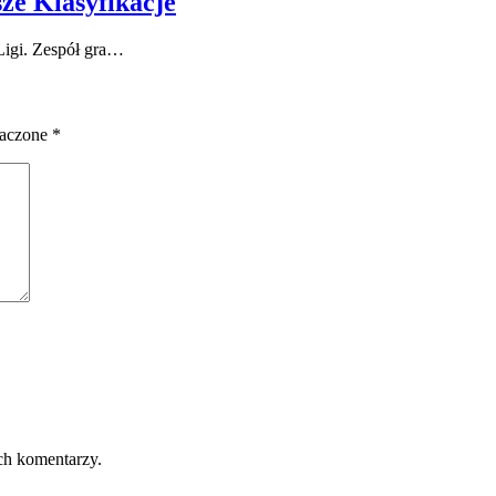
ze Klasyfikacje
 Ligi. Zespół gra…
naczone
*
ch komentarzy.