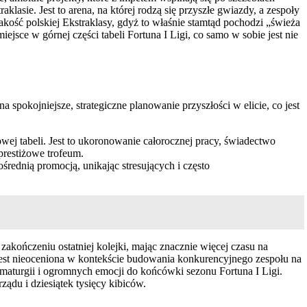
asie. Jest to arena, na której rodzą się przyszłe gwiazdy, a zespoły
jakość polskiej Ekstraklasy, gdyż to właśnie stamtąd pochodzi „świeża
sce w górnej części tabeli Fortuna I Ligi, co samo w sobie jest nie
spokojniejsze, strategiczne planowanie przyszłości w elicie, co jest
wej tabeli. Jest to ukoronowanie całorocznej pracy, świadectwo
prestiżowe trofeum.
rednią promocją, unikając stresujących i często
zakończeniu ostatniej kolejki, mając znacznie więcej czasu na
jest nieoceniona w kontekście budowania konkurencyjnego zespołu na
amaturgii i ogromnych emocji do końcówki sezonu Fortuna I Ligi.
du i dziesiątek tysięcy kibiców.