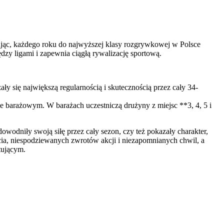
wując, każdego roku do najwyższej klasy rozgrywkowej w Polsce
zy ligami i zapewnia ciągłą rywalizację sportową.
y się największą regularnością i skutecznością przez cały 34-
 barażowym. W barażach uczestniczą drużyny z miejsc **3, 4, 5 i
dowodniły swoją siłę przez cały sezon, czy też pokazały charakter,
cia, niespodziewanych zwrotów akcji i niezapomnianych chwil, a
ytującym.