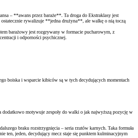
szansa – **awans przez baraże**. Ta droga do Ekstraklasy jest
statecznie rywalizuje **jedna drużyna**, ale walkę o nią toczą
System barażowy jest rozgrywany w formacie pucharowym, z
ntracji i odporności psychicznej.
asnego boiska i wsparcie kibiców są w tych decydujących momentach
sada dodatkowo motywuje zespoły do walki o jak najwyższą pozycję w
alszego braku rozstrzygnięcia – seria rzutów karnych. Taka formuła
śnie ten, jeden, decydujący mecz staje się punktem kulminacyjnym