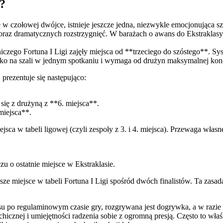
?
się w czołowej dwójce, istnieje jeszcze jedna, niezwykle emocjonująca 
az dramatycznych rozstrzygnięć. W barażach o awans do Ekstraklasy o
iczego Fortuna I Ligi zajęły miejsca od **trzeciego do szóstego**. 
ko na szali w jednym spotkaniu i wymaga od drużyn maksymalnej konce
rezentuje się następująco:
się z drużyną z **6. miejsca**.
miejsca**.
jsca w tabeli ligowej (czyli zespoły z 3. i 4. miejsca). Przewaga wł
 o ostatnie miejsce w Ekstraklasie.
sze miejsce w tabeli Fortuna I Ligi spośród dwóch finalistów. Ta za
 po regulaminowym czasie gry, rozgrywana jest dogrywka, a w razie d
hicznej i umiejętności radzenia sobie z ogromną presją. Często to wła