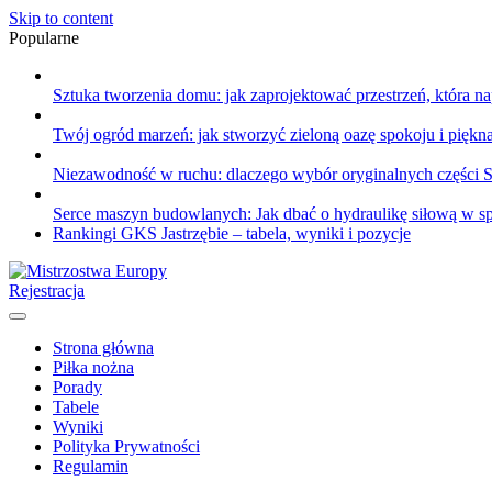
Skip to content
Popularne
Sztuka tworzenia domu: jak zaprojektować przestrzeń, która n
Twój ogród marzeń: jak stworzyć zieloną oazę spokoju i piękn
Niezawodność w ruchu: dlaczego wybór oryginalnych części Sau
Serce maszyn budowlanych: Jak dbać o hydraulikę siłową w sp
Rankingi GKS Jastrzębie – tabela, wyniki i pozycje
Rejestracja
Strona główna
Piłka nożna
Porady
Tabele
Wyniki
Polityka Prywatności
Regulamin