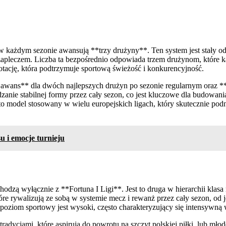
 w każdym sezonie awansują **trzy drużyny**. Ten system jest stały 
pleczem. Liczba ta bezpośrednio odpowiada trzem drużynom, które każ
otację, która podtrzymuje sportową świeżość i konkurencyjność.
 awans** dla dwóch najlepszych drużyn po sezonie regularnym oraz *
dzanie stabilnej formy przez cały sezon, co jest kluczowe dla budowania
 to model stosowany w wielu europejskich ligach, który skutecznie podn
 i emocje turnieju
hodzą wyłącznie z **Fortuna I Ligi**. Jest to druga w hierarchii kl
óre rywalizują ze sobą w systemie mecz i rewanż przez cały sezon, od 
ziom sportowy jest wysoki, często charakteryzujący się intensywną w
 tradycjami, które aspirują do powrotu na szczyt polskiej piłki, lub mło