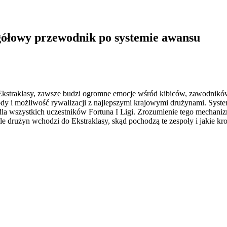
gółowy przewodnik po systemie awansu
Ekstraklasy, zawsze budzi ogromne emocje wśród kibiców, zawodników
chody i możliwość rywalizacji z najlepszymi krajowymi drużynami. Syst
la wszystkich uczestników Fortuna I Ligi. Zrozumienie tego mechaniz
 ile drużyn wchodzi do Ekstraklasy, skąd pochodzą te zespoły i jakie k