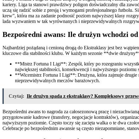
kariery. Liga ta stanowi prawdziwy poligon doświadczalny dla zawodni
uczą się radzić sobie z presją i wymogami profesjonalnego futbolu. S
krew”, która ma za zadanie podnosić poziom najwyższej klasy rozgryw
lada wyzwaniem w tak wyrównanych i nieprzewidywalnych rozgryw
Bezpośredni awans: Ile drużyn wchodzi od
Najbardziej pożądaną i cenioną drogą do Ekstraklasy jest bez wątpie
kluczowe dla stabilności klubu. W każdym sezonie **dwie drużyny*
**Mistrz Fortuna I Ligi**: Zespół, który po rozegraniu wszyst
największej stabilności, konsekwencji i najwyższego poziomu sp
**Wicemistrz Fortuna I Ligi**: Drużyna, która zajmuje drugie 
nieprzewidywalnych meczów barażowych.
Czytaj:
Ile drużyn spada z ekstraklasy? Kompleksowy przewo
Bezpośredni awans to nagroda za całosezonową pracę i niezachwianą f
przygotowanie kadrowe (transfery, negocjacje kontraktów), organiz
najwyższym poziomie. Często toczy się zacięta walka o te dwa czoło
Celebracje po bezpośrednim awansie są często niezapomniane, stano