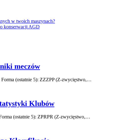
cznych w twoich maszynach?
po konserwacji AGD
yniki meczów
 38 Forma (ostatnie 5): ZZZPP (Z-zwycięstwo,…
tatystyki Klubów
38 Forma (ostatnie 5): ZPRPR (Z-zwycięstwo,…