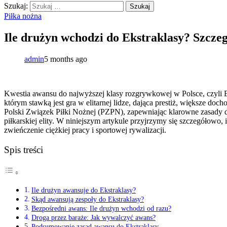
Szukaj:
Piłka nożna
Ile drużyn wchodzi do Ekstraklasy? Szcze
admin
5 months ago
Kwestia awansu do najwyższej klasy rozgrywkowej w Polsce, czyli 
którym stawką jest gra w elitarnej lidze, dająca prestiż, większe do
Polski Związek Piłki Nożnej (PZPN), zapewniając klarowne zasady d
piłkarskiej elity. W niniejszym artykule przyjrzymy się szczegółowo,
zwieńczenie ciężkiej pracy i sportowej rywalizacji.
Spis treści
Ile drużyn awansuje do Ekstraklasy?
Skąd awansują zespoły do Ekstraklasy?
Bezpośredni awans: Ile drużyn wchodzi od razu?
Droga przez baraże: Jak wywalczyć awans?
Podsumowanie zasad awansu do Ekstraklasy