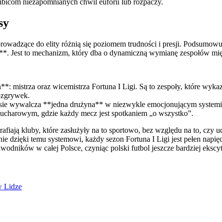
kibicom niezapomnianych chwil euforii lub rozpaczy.
sy
i prowadzące do elity różnią się poziomem trudności i presji. Podsumo
**. Jest to mechanizm, który dba o dynamiczną wymianę zespołów międ
mistrza oraz wicemistrza Fortuna I Ligi. Są to zespoły, które wykazał
ozgrywek.
lasie wywalcza **jedna drużyna** w niezwykle emocjonującym systemie
pucharowym, gdzie każdy mecz jest spotkaniem „o wszystko”.
afiają kluby, które zasłużyły na to sportowo, bez względu na to, czy u
e dzięki temu systemowi, każdy sezon Fortuna I Ligi jest pełen napię
zawodników w całej Polsce, czyniąc polski futbol jeszcze bardziej eksc
w Lidze