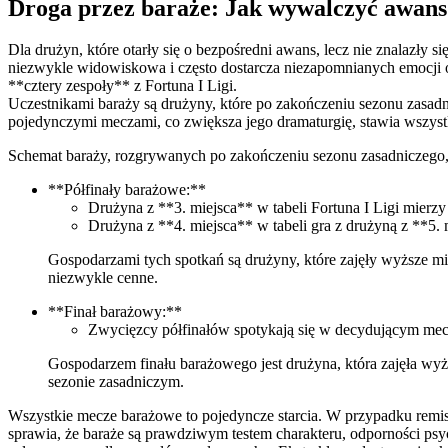
Droga przez baraże: Jak wywalczyć awans
Dla drużyn, które otarły się o bezpośredni awans, lecz nie znalazły 
niezwykle widowiskowa i często dostarcza niezapomnianych emocji or
**cztery zespoły** z Fortuna I Ligi.
Uczestnikami baraży są drużyny, które po zakończeniu sezonu zasadn
pojedynczymi meczami, co zwiększa jego dramaturgię, stawia wszyst
Schemat baraży, rozgrywanych po zakończeniu sezonu zasadniczego, p
**Półfinały barażowe:**
Drużyna z **3. miejsca** w tabeli Fortuna I Ligi mierzy 
Drużyna z **4. miejsca** w tabeli gra z drużyną z **5. 
Gospodarzami tych spotkań są drużyny, które zajęły wyższe mie
niezwykle cenne.
**Finał barażowy:**
Zwycięzcy półfinałów spotykają się w decydującym meczu
Gospodarzem finału barażowego jest drużyna, która zajęła wyż
sezonie zasadniczym.
Wszystkie mecze barażowe to pojedyncze starcia. W przypadku remisu
sprawia, że baraże są prawdziwym testem charakteru, odporności psyc