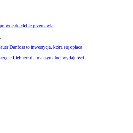
aprawdę do ciebie przemawia
a
er Danfoss to inwestycja, która się opłaca
rzęcie Liebherr dla maksymalnej wydajności