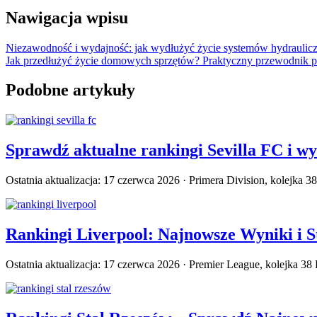
Nawigacja wpisu
Niezawodność i wydajność: jak wydłużyć życie systemów hydrauli
Jak przedłużyć życie domowych sprzętów? Praktyczny przewodnik 
Podobne artykuły
Sprawdź aktualne rankingi Sevilla FC i w
Ostatnia aktualizacja: 17 czerwca 2026 · Primera Division, kolejka
Rankingi Liverpool: Najnowsze Wyniki i S
Ostatnia aktualizacja: 17 czerwca 2026 · Premier League, kolejka 