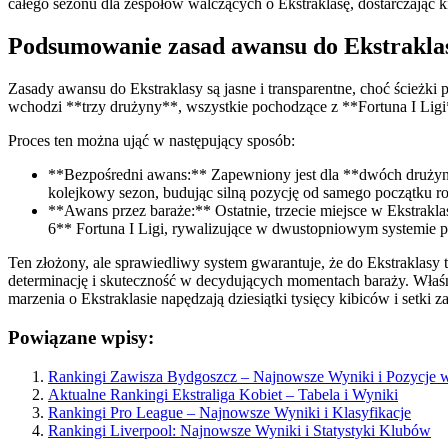
całego sezonu dla zespołów walczących o Ekstraklasę, dostarczając 
Podsumowanie zasad awansu do Ekstrakla
Zasady awansu do Ekstraklasy są jasne i transparentne, choć ścieżk
wchodzi **trzy drużyny**, wszystkie pochodzące z **Fortuna I Ligi
Proces ten można ująć w następujący sposób:
**Bezpośredni awans:** Zapewniony jest dla **dwóch drużyn**: 
kolejkowy sezon, budując silną pozycję od samego początku r
**Awans przez baraże:** Ostatnie, trzecie miejsce w Ekstrak
6** Fortuna I Ligi, rywalizujące w dwustopniowym systemie 
Ten złożony, ale sprawiedliwy system gwarantuje, że do Ekstraklasy tr
determinację i skuteczność w decydujących momentach baraży. Właśni
marzenia o Ekstraklasie napędzają dziesiątki tysięcy kibiców i setki 
Powiązane wpisy:
Rankingi Zawisza Bydgoszcz – Najnowsze Wyniki i Pozycje 
Aktualne Rankingi Ekstraliga Kobiet – Tabela i Wyniki
Rankingi Pro League – Najnowsze Wyniki i Klasyfikacje
Rankingi Liverpool: Najnowsze Wyniki i Statystyki Klubów