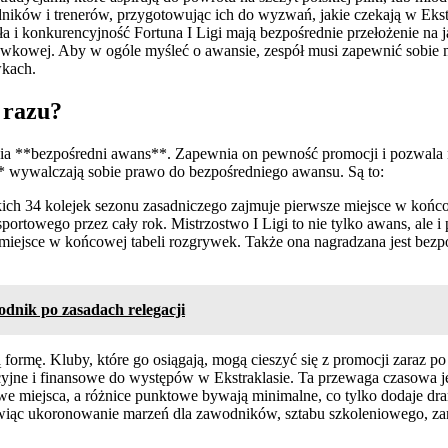
ków i trenerów, przygotowując ich do wyzwań, jakie czekają w Ekstrakl
iła i konkurencyjność Fortuna I Ligi mają bezpośrednie przełożenie na 
kowej. Aby w ogóle myśleć o awansie, zespół musi zapewnić sobie miej
kach.
 razu?
nia **bezpośredni awans**. Zapewnia on pewność promocji i pozwala na 
* wywalczają sobie prawo do bezpośredniego awansu. Są to:
kich 34 kolejek sezonu zasadniczego zajmuje pierwsze miejsce w końco
ortowego przez cały rok. Mistrzostwo I Ligi to nie tylko awans, ale i 
miejsce w końcowej tabeli rozgrywek. Także ona nagradzana jest bezpoś
dnik po zasadach relegacji
ormę. Kluby, które go osiągają, mogą cieszyć się z promocji zaraz po 
acyjne i finansowe do występów w Ekstraklasie. Ta przewaga czasowa 
we miejsca, a różnice punktowe bywają minimalne, co tylko dodaje dr
wiąc ukoronowanie marzeń dla zawodników, sztabu szkoleniowego, zarzą