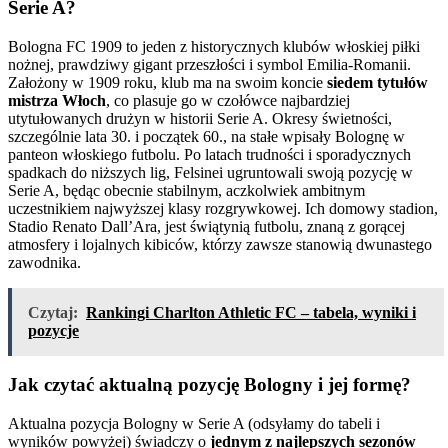
Serie A?
Bologna FC 1909 to jeden z historycznych klubów włoskiej piłki
nożnej, prawdziwy gigant przeszłości i symbol Emilia-Romanii.
Założony w 1909 roku, klub ma na swoim koncie
siedem tytułów
mistrza Włoch
, co plasuje go w czołówce najbardziej
utytułowanych drużyn w historii Serie A. Okresy świetności,
szczególnie lata 30. i początek 60., na stałe wpisały Bolognę w
panteon włoskiego futbolu. Po latach trudności i sporadycznych
spadkach do niższych lig, Felsinei ugruntowali swoją pozycję w
Serie A, będąc obecnie stabilnym, aczkolwiek ambitnym
uczestnikiem najwyższej klasy rozgrywkowej. Ich domowy stadion,
Stadio Renato Dall’Ara, jest świątynią futbolu, znaną z gorącej
atmosfery i lojalnych kibiców, którzy zawsze stanowią dwunastego
zawodnika.
Czytaj:
Rankingi Charlton Athletic FC – tabela, wyniki i
pozycje
Jak czytać aktualną pozycję Bologny i jej formę?
Aktualna pozycja Bologny w Serie A (odsyłamy do tabeli i
wyników powyżej) świadczy o
jednym z najlepszych sezonów