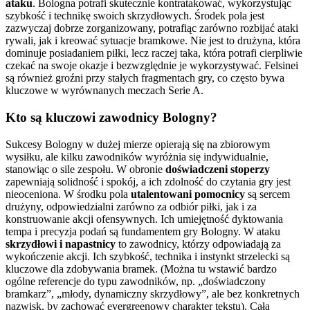
ataku
. Bologna potrafi skutecznie kontratakować, wykorzystując
szybkość i technikę swoich skrzydłowych. Środek pola jest
zazwyczaj dobrze zorganizowany, potrafiąc zarówno rozbijać ataki
rywali, jak i kreować sytuacje bramkowe. Nie jest to drużyna, która
dominuje posiadaniem piłki, lecz raczej taka, która potrafi cierpliwie
czekać na swoje okazje i bezwzględnie je wykorzystywać. Felsinei
są również groźni przy stałych fragmentach gry, co często bywa
kluczowe w wyrównanych meczach Serie A.
Kto są kluczowi zawodnicy Bologny?
Sukcesy Bologny w dużej mierze opierają się na zbiorowym
wysiłku, ale kilku zawodników wyróżnia się indywidualnie,
stanowiąc o sile zespołu. W obronie
doświadczeni stoperzy
zapewniają solidność i spokój, a ich zdolność do czytania gry jest
nieoceniona. W środku pola
utalentowani pomocnicy
są sercem
drużyny, odpowiedzialni zarówno za odbiór piłki, jak i za
konstruowanie akcji ofensywnych. Ich umiejętność dyktowania
tempa i precyzja podań są fundamentem gry Bologny. W ataku
skrzydłowi i napastnicy
to zawodnicy, którzy odpowiadają za
wykończenie akcji. Ich szybkość, technika i instynkt strzelecki są
kluczowe dla zdobywania bramek. (Można tu wstawić bardzo
ogólne referencje do typu zawodników, np. „doświadczony
bramkarz”, „młody, dynamiczny skrzydłowy”, ale bez konkretnych
nazwisk, by zachować evergreenowy charakter tekstu). Cała