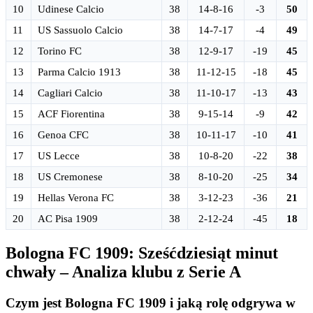
10
Udinese Calcio
38
14-8-16
-3
50
11
US Sassuolo Calcio
38
14-7-17
-4
49
12
Torino FC
38
12-9-17
-19
45
13
Parma Calcio 1913
38
11-12-15
-18
45
14
Cagliari Calcio
38
11-10-17
-13
43
15
ACF Fiorentina
38
9-15-14
-9
42
16
Genoa CFC
38
10-11-17
-10
41
17
US Lecce
38
10-8-20
-22
38
18
US Cremonese
38
8-10-20
-25
34
19
Hellas Verona FC
38
3-12-23
-36
21
20
AC Pisa 1909
38
2-12-24
-45
18
Bologna FC 1909: Sześćdziesiąt minut
chwały – Analiza klubu z Serie A
Czym jest Bologna FC 1909 i jaką rolę odgrywa w