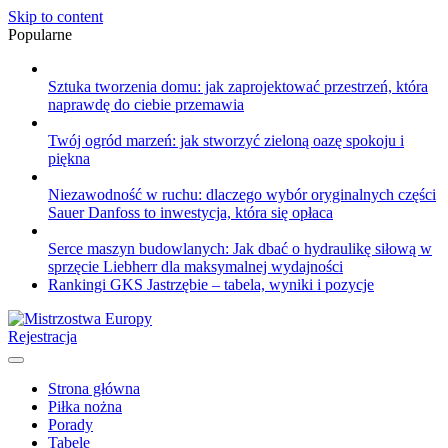
Skip to content
Popularne
Sztuka tworzenia domu: jak zaprojektować przestrzeń, która
naprawdę do ciebie przemawia
Twój ogród marzeń: jak stworzyć zieloną oazę spokoju i
piękna
Niezawodność w ruchu: dlaczego wybór oryginalnych części
Sauer Danfoss to inwestycja, która się opłaca
Serce maszyn budowlanych: Jak dbać o hydraulikę siłową w
sprzęcie Liebherr dla maksymalnej wydajności
Rankingi GKS Jastrzębie – tabela, wyniki i pozycje
Rejestracja
Strona główna
Piłka nożna
Porady
Tabele