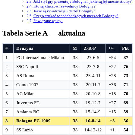
Jaki styl gry prezentuje Bologna i jakie są jej mocne strony?
Kto są kluczowi zawodnicy Bologny?
Jakie są rywalizacje i derby Bologny?
Czego szukać w nadchodzących meczach Bologny?
Powiązane wpisy:
Tabela Serie A — aktualna
#
Drużyna
M
Z-R-P
+/-
Pkt
1
FC Internazionale Milano
38
27-6-5
+54
87
2
SSC Napoli
38
23-7-8
+22
76
3
AS Roma
38
23-4-11
+28
73
4
Como 1907
38
20-11-7
+36
71
5
AC Milan
38
20-10-8
+18
70
6
Juventus FC
38
19-12-7
+27
69
7
Atalanta BC
38
15-14-9
+15
59
8
Bologna FC 1909
38
16-8-14
+3
56
9
SS Lazio
38
14-12-12
+1
54