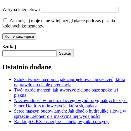
Witryna internetowa
Zapamiętaj moje dane w tej przeglądarce podczas pisania
kolejnych komentarzy.
Szukaj
Szukaj
Ostatnio dodane
Sztuka tworzenia domu: jak zaprojektować przestrzeń, która
naprawdę do ciebie przemawia
Twój ogród marzeń: jak stworzyć zieloną oazę spokoju i
piękna
Niezawodność w ruchu: dlaczego wybór oryginalnych części
Sauer Danfoss to inwestycja, która się opłaca
Serce maszyn budowlanych: Jak dbać o hydraulikę siłową w
sprzęcie Liebherr dla maksymalnej wydajności
Rankingi GKS Jastrzębie – tabela, wyniki i pozycje