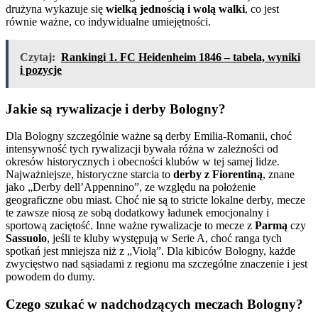
drużyna wykazuje się
wielką jednością i wolą walki
, co jest
równie ważne, co indywidualne umiejętności.
Czytaj:
Rankingi 1. FC Heidenheim 1846 – tabela, wyniki
i pozycje
Jakie są rywalizacje i derby Bologny?
Dla Bologny szczególnie ważne są derby Emilia-Romanii, choć
intensywność tych rywalizacji bywała różna w zależności od
okresów historycznych i obecności klubów w tej samej lidze.
Najważniejsze, historyczne starcia to
derby z Fiorentiną
, znane
jako „Derby dell’Appennino”, ze względu na położenie
geograficzne obu miast. Choć nie są to stricte lokalne derby, mecze
te zawsze niosą ze sobą dodatkowy ładunek emocjonalny i
sportową zaciętość. Inne ważne rywalizacje to mecze z
Parmą
czy
Sassuolo
, jeśli te kluby występują w Serie A, choć ranga tych
spotkań jest mniejsza niż z „Violą”. Dla kibiców Bologny, każde
zwycięstwo nad sąsiadami z regionu ma szczególne znaczenie i jest
powodem do dumy.
Czego szukać w nadchodzących meczach Bologny?