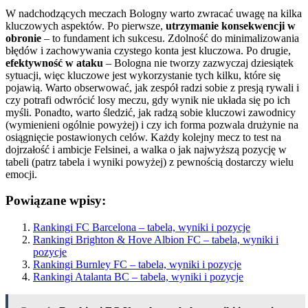
W nadchodzących meczach Bologny warto zwracać uwagę na kilka
kluczowych aspektów. Po pierwsze,
utrzymanie konsekwencji w
obronie
– to fundament ich sukcesu. Zdolność do minimalizowania
błędów i zachowywania czystego konta jest kluczowa. Po drugie,
efektywność w ataku
– Bologna nie tworzy zazwyczaj dziesiątek
sytuacji, więc kluczowe jest wykorzystanie tych kilku, które się
pojawią. Warto obserwować, jak zespół radzi sobie z presją rywali i
czy potrafi odwrócić losy meczu, gdy wynik nie układa się po ich
myśli. Ponadto, warto śledzić, jak radzą sobie kluczowi zawodnicy
(wymienieni ogólnie powyżej) i czy ich forma pozwala drużynie na
osiągnięcie postawionych celów. Każdy kolejny mecz to test na
dojrzałość i ambicje Felsinei, a walka o jak najwyższą pozycję w
tabeli (patrz tabela i wyniki powyżej) z pewnością dostarczy wielu
emocji.
Powiązane wpisy:
Rankingi FC Barcelona – tabela, wyniki i pozycje
Rankingi Brighton & Hove Albion FC – tabela, wyniki i
pozycje
Rankingi Burnley FC – tabela, wyniki i pozycje
Rankingi Atalanta BC – tabela, wyniki i pozycje