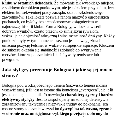
klubu w ostatnich dekadach
. Zajmowanie tak wysokiego miejsca,
z solidnym dorobkiem punktowym, nie jest dziełem przypadku, lecz
efektem konsekwentnej pracy zarządu, sztabu szkoleniowego i
zawodników. Taka lokata pozwala fanom marzyć o europejskich
pucharach, co byłoby bezprecedensowym osiągnięciem w
najnowszej historii klubu. Forma Bologny, widoczna w serii
dobrych wyników, często przeciwko silniejszym rywalom,
wskazuje na dojrzałość taktyczną i silną mentalność drużyny. Każdy
punkt zdobyty w tym momencie sezonu jest na wagę złota i
umacnia pozycję Felsinei w walce o europejskie aspiracje. Kluczem
do sukcesu okazała się stabilność i zdolność do wygrywania
meczów, które w poprzednich latach bywały remisowe lub
przegrane.
Jaki styl gry prezentuje Bologna i jakie są jej mocne
strony?
Bologna pod wodzą obecnego trenera (nazwisko trenera można
wstawić tutaj, jeśli jest to istotne dla kontekstu „evergreen”, ale jeśli
jest zmienne, lepiej unikać) rozwinęła
charakterystyczny i bardzo
efektywny styl gry
. Jest to zespół oparty na solidnej defensywie,
zorganizowany taktycznie i niezwykle trudny do pokonania. Ich
mocne strony to przede wszystkim
dyscyplina taktyczna, zgranie
w obronie oraz umiejętność szybkiego przejścia z obrony do