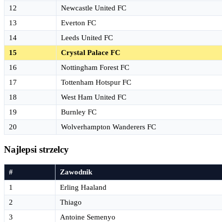
12
Newcastle United FC
13
Everton FC
14
Leeds United FC
15
Crystal Palace FC
16
Nottingham Forest FC
17
Tottenham Hotspur FC
18
West Ham United FC
19
Burnley FC
20
Wolverhampton Wanderers FC
Najlepsi strzelcy
#
Zawodnik
1
Erling Haaland
2
Thiago
3
Antoine Semenyo