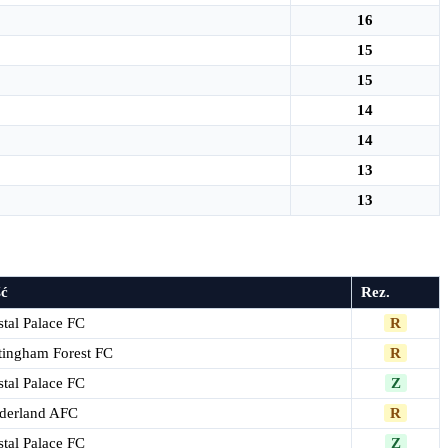
16
15
15
14
14
13
13
ć
Rez.
stal Palace FC
R
tingham Forest FC
R
stal Palace FC
Z
derland AFC
R
stal Palace FC
Z