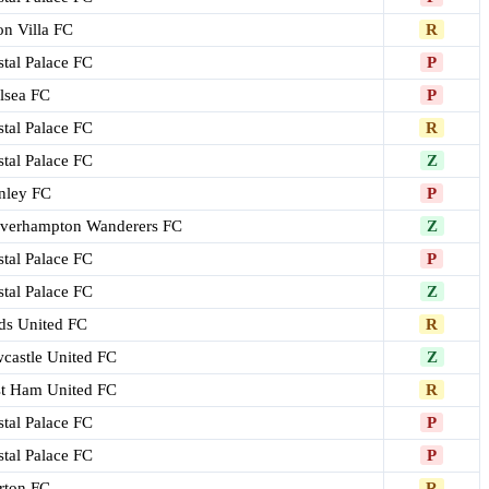
on Villa FC
R
stal Palace FC
P
lsea FC
P
stal Palace FC
R
stal Palace FC
Z
nley FC
P
verhampton Wanderers FC
Z
stal Palace FC
P
stal Palace FC
Z
ds United FC
R
castle United FC
Z
t Ham United FC
R
stal Palace FC
P
stal Palace FC
P
rton FC
R