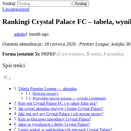
Szukaj:
Uncategorized
Rankingi Crystal Palace FC – tabela, wynik
admin
1 month ago
Ostatnia aktualizacja: 18 czerwca 2026 · Premier League, kolejka 38
Forma (ostatnie 5):
PRPRP
(Z-zwycięstwo, R-remis, P-porażka)
Spis treści
Tabela Premier League — aktualna
Najlepsi strzelcy
Wszystkie mecze sezonu — wyniki i terminarz
Kim jest Crystal Palace FC i w jakiej lidze gra?
Jak czytać aktualną pozycję i formę Crystal Palace?
Jaki jest styl gry Crystal Palace i ich mocne strony?
Kim są kluczowi zawodnicy Crystal Palace?
Jakie są rywalizacje i derby Crystal Palace?
Czego szukać w nadchodzących meczach Crystal Palace?