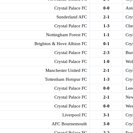
Crystal Palace FC
0-0
Ast
Sunderland AFC
2-1
Cry
Crystal Palace FC
1-3
Che
Nottingham Forest FC
1-1
Cry
Brighton & Hove Albion FC
0-1
Cry
Crystal Palace FC
2-3
Bur
Crystal Palace FC
1-0
Wol
Manchester United FC
2-1
Cry
Tottenham Hotspur FC
1-3
Cry
Crystal Palace FC
0-0
Lee
Crystal Palace FC
2-1
New
Crystal Palace FC
0-0
Wes
Liverpool FC
3-1
Cry
AFC Bournemouth
3-0
Cry
Crystal Palace FC
2-2
Eve