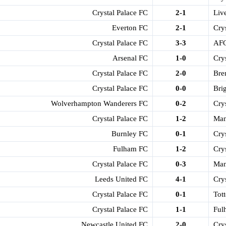
Crystal Palace FC
2-1
Liv
Everton FC
2-1
Cry
Crystal Palace FC
3-3
AFC
Arsenal FC
1-0
Cry
Crystal Palace FC
2-0
Bre
Crystal Palace FC
0-0
Bri
Wolverhampton Wanderers FC
0-2
Cry
Crystal Palace FC
1-2
Man
Burnley FC
0-1
Cry
Fulham FC
1-2
Cry
Crystal Palace FC
0-3
Man
Leeds United FC
4-1
Cry
Crystal Palace FC
0-1
Tot
Crystal Palace FC
1-1
Ful
Newcastle United FC
2-0
Cry