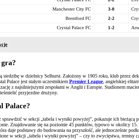
Manchester City FC
3-0
Cry
Brentford FC
2-2
Cry
Crystal Palace FC
1-2
Ars
ycje
 gra?
ją siedzibę w dzielnicy Selhurst. Założony w 1905 roku, klub przez de
l Palace jest stałym uczestnikiem
Premier League
, angielskiej elit
zację z najsilniejszymi zespołami w Anglii i Europie. Stadionem maci
ieśmielić przyjezdne drużyny.
al Palace?
z sprawdzić w sekcji „tabela i wyniki powyżej”, pokazuje ich bieżąc
zonie. Znajdowanie się na poziomie 45 punktów, typowo w okolicy 15. 
óra daje podstawy do budowania na przyszłość, ale jednocześnie podk
one w sekcji „tabela i wyniki powyżej” – czy to zwycięstwa, remisy czy