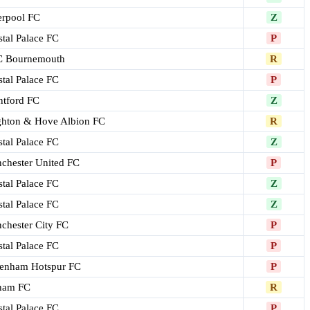
erpool FC
Z
stal Palace FC
P
 Bournemouth
R
stal Palace FC
P
ntford FC
Z
ghton & Hove Albion FC
R
stal Palace FC
Z
chester United FC
P
stal Palace FC
Z
stal Palace FC
Z
chester City FC
P
stal Palace FC
P
tenham Hotspur FC
P
ham FC
R
stal Palace FC
P