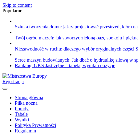
Skip to content
Popularne
Sztuka tworzenia domu: jak zaprojektować przestrzeń, która n
Twój ogród marzeń: jak stworzyć zieloną oazę spokoju i piękn
Niezawodność w ruchu: dlaczego wybór oryginalnych części Sau
Serce maszyn budowlanych: Jak dbać o hydraulikę siłową w sp
Rankingi GKS Jastrzębie – tabela, wyniki i pozycje
Rejestracja
Strona główna
Piłka nożna
Porady
Tabele
Wyniki
Polityka Prywatności
Regulamin