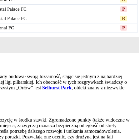
stal Palace FC
P
stal Palace FC
R
enal FC
P
kady budował swoją tożsamość, stając się jednym z najbardziej
arnej ligi piłkarskiej. Ich obecność w tych rozgrywkach świadczy o
erzystym „Orłów” jest
Selhurst Park
, obiekt znany z niezwykle
ą pozycję w środku stawki. Zgromadzone punkty (także widoczne w
miejsca, zazwyczaj oznacza bezpieczną odległość od strefy
reśla potrzebę dalszego rozwoju i unikania samozadowolenia.
 porażki. Pozwalają one ocenić, czy drużyna jest na fali