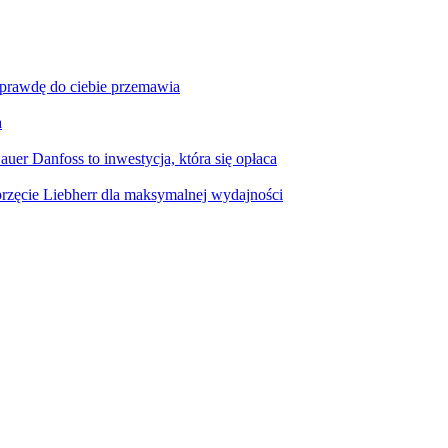
aprawdę do ciebie przemawia
a
er Danfoss to inwestycja, która się opłaca
rzęcie Liebherr dla maksymalnej wydajności