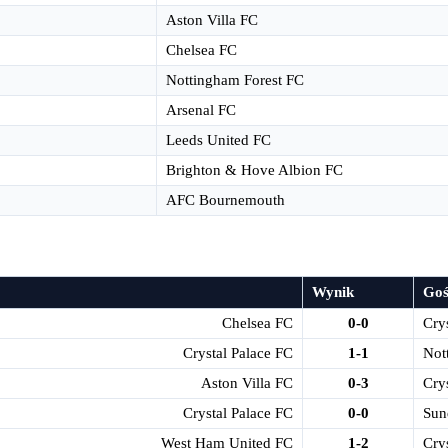
Aston Villa FC
Chelsea FC
Nottingham Forest FC
Arsenal FC
Leeds United FC
Brighton & Hove Albion FC
AFC Bournemouth
Wynik
Goś
Chelsea FC
0-0
Cry
Crystal Palace FC
1-1
Not
Aston Villa FC
0-3
Cry
Crystal Palace FC
0-0
Sun
West Ham United FC
1-2
Cry