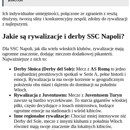
Ich indywidualne umiejętności, połączone ze zgraniem z resztą
drużyny, tworzą silny i konkurencyjny zespół, zdolny do rywalizacji
z najlepszymi.
Jakie są rywalizacje i derby SSC Napoli?
Dla SSC Napoli, jak dla wielu włoskich klubów, rywalizacje mają
ogromne znaczenie, dodając meczom dodatkowej pikanterii.
Najważniejsze z nich to:
Derby Słońca (Derby del Sole):
Mecz z
AS Romą
to jedno
z najbardziej prestiżowych spotkań w Serie A, pełne historii i
emocji. Rywalizacja ta ma swoje korzenie w geograficznym
położeniu obu miast i dążeniu do dominacji na południu
Włoch.
Rywalizacja z Juventusem:
Mecze z
Juventusem Turyn
zawsze są bardzo wyczekiwane. To starcia gigantów włoskiej
piłki, często decydujące o losach mistrzostwa, budzące
ogromne emocje na stadionach i wśród kibiców.
Inne regionalne rywalizacje:
Chociaż mniej intensywne niż
Derby del Sole, mecze z innymi klubami z południa Włoch
również mają swoje znaczenie dla lokalnych kibiców,