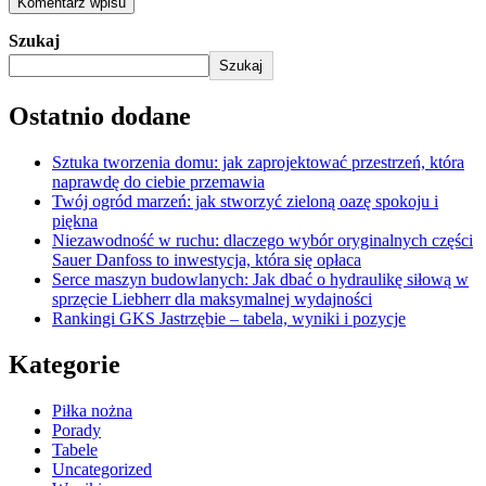
Szukaj
Szukaj
Ostatnio dodane
Sztuka tworzenia domu: jak zaprojektować przestrzeń, która
naprawdę do ciebie przemawia
Twój ogród marzeń: jak stworzyć zieloną oazę spokoju i
piękna
Niezawodność w ruchu: dlaczego wybór oryginalnych części
Sauer Danfoss to inwestycja, która się opłaca
Serce maszyn budowlanych: Jak dbać o hydraulikę siłową w
sprzęcie Liebherr dla maksymalnej wydajności
Rankingi GKS Jastrzębie – tabela, wyniki i pozycje
Kategorie
Piłka nożna
Porady
Tabele
Uncategorized