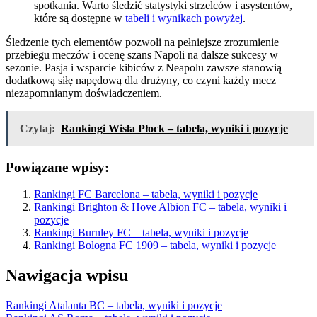
spotkania. Warto śledzić statystyki strzelców i asystentów,
które są dostępne w
tabeli i wynikach powyżej
.
Śledzenie tych elementów pozwoli na pełniejsze zrozumienie
przebiegu meczów i ocenę szans Napoli na dalsze sukcesy w
sezonie. Pasja i wsparcie kibiców z Neapolu zawsze stanowią
dodatkową siłę napędową dla drużyny, co czyni każdy mecz
niezapomnianym doświadczeniem.
Czytaj:
Rankingi Wisła Płock – tabela, wyniki i pozycje
Powiązane wpisy:
Rankingi FC Barcelona – tabela, wyniki i pozycje
Rankingi Brighton & Hove Albion FC – tabela, wyniki i
pozycje
Rankingi Burnley FC – tabela, wyniki i pozycje
Rankingi Bologna FC 1909 – tabela, wyniki i pozycje
Nawigacja wpisu
Rankingi Atalanta BC – tabela, wyniki i pozycje