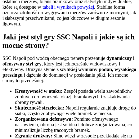
ostatnich meczów, bilans bramkowy oraz statystyki indywidualne,
które są dostępne w
tabeli i wynikach powyżej
. Stabilna forma
oznacza zdolność do wygrywania meczów zarówno z mocnymi, jak
i słabszymi przeciwnikami, co jest kluczowe w długim sezonie
ligowym.
Jaki jest styl gry SSC Napoli i jakie są ich
mocne strony?
SSC Napoli pod wodzą obecnego trenera prezentuje
dynamiczny i
ofensywny styl gry
, który jest jednocześnie widowiskowy i
efektywny. Drużyna słynie z
szybkiej wymiany podań, wysokiego
pressingu
i dążenia do dominacji w posiadaniu piłki. Ich mocne
strony to przedeśniej:
Kreatywność w ataku:
Zespół posiada wielu zawodników
zdolnych do tworzenia okazji bramkowych i zaskakiwania
obrony rywali.
Skuteczność strzelecka:
Napoli regularnie znajduje drogę do
siatki, często zdobywając wiele bramek w meczu.
Zorganizowana defensywa:
Pomimo ofensywnego
nastawienia, obrona jest solidna i dobrze zorganizowana, co
minimalizuje liczbę traconych bramek.
Zgranie drużyny:
Silne więzi w zespole przekładają się na