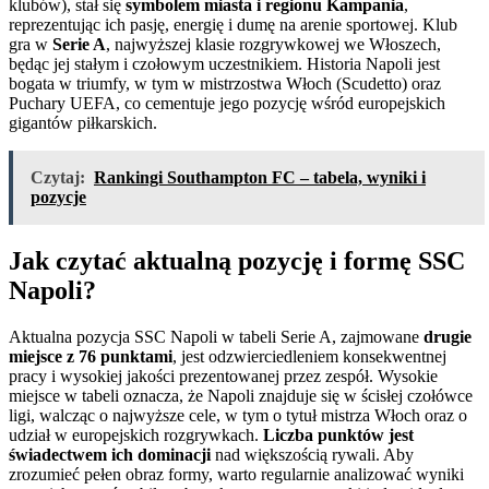
klubów), stał się
symbolem miasta i regionu Kampania
,
reprezentując ich pasję, energię i dumę na arenie sportowej. Klub
gra w
Serie A
, najwyższej klasie rozgrywkowej we Włoszech,
będąc jej stałym i czołowym uczestnikiem. Historia Napoli jest
bogata w triumfy, w tym w mistrzostwa Włoch (Scudetto) oraz
Puchary UEFA, co cementuje jego pozycję wśród europejskich
gigantów piłkarskich.
Czytaj:
Rankingi Southampton FC – tabela, wyniki i
pozycje
Jak czytać aktualną pozycję i formę SSC
Napoli?
Aktualna pozycja SSC Napoli w tabeli Serie A, zajmowane
drugie
miejsce z 76 punktami
, jest odzwierciedleniem konsekwentnej
pracy i wysokiej jakości prezentowanej przez zespół. Wysokie
miejsce w tabeli oznacza, że Napoli znajduje się w ścisłej czołówce
ligi, walcząc o najwyższe cele, w tym o tytuł mistrza Włoch oraz o
udział w europejskich rozgrywkach.
Liczba punktów jest
świadectwem ich dominacji
nad większością rywali. Aby
zrozumieć pełen obraz formy, warto regularnie analizować wyniki