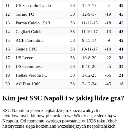
11
US Sassuolo Calcio
38
14-7-17
-4
49
12
Torino FC
38
12-9-17
-19
45
13
Parma Calcio 1913
38
11-12-15
-18
45
14
Cagliari Calcio
38
11-10-17
-13
43
15
ACF Fiorentina
38
9-15-14
-9
42
16
Genoa CFC
38
10-11-17
-10
41
17
US Lecce
38
10-8-20
-22
38
18
US Cremonese
38
8-10-20
-25
34
19
Hellas Verona FC
38
3-12-23
-36
21
20
AC Pisa 1909
38
2-12-24
-45
18
Kim jest SSC Napoli i w jakiej lidze gra?
SSC Napoli to jeden z najbardziej rozpoznawalnych i
utytułowanych klubów piłkarskich we Włoszech, z siedzibą w
Neapolu. Od momentu swojego powstania w 1926 roku (choć
historycznie sięga korzeniami wcześniejszych neapolitańskich