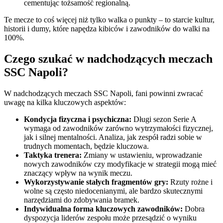
cementując tożsamość regionalną.
Te mecze to coś więcej niż tylko walka o punkty – to starcie kultur,
historii i dumy, które napędza kibiców i zawodników do walki na
100%.
Czego szukać w nadchodzących meczach
SSC Napoli?
W nadchodzących meczach SSC Napoli, fani powinni zwracać
uwagę na kilka kluczowych aspektów:
Kondycja fizyczna i psychiczna:
Długi sezon Serie A
wymaga od zawodników zarówno wytrzymałości fizycznej,
jak i silnej mentalności. Analiza, jak zespół radzi sobie w
trudnych momentach, będzie kluczowa.
Taktyka trenera:
Zmiany w ustawieniu, wprowadzanie
nowych zawodników czy modyfikacje w strategii mogą mieć
znaczący wpływ na wynik meczu.
Wykorzystywanie stałych fragmentów gry:
Rzuty rożne i
wolne są często niedocenianymi, ale bardzo skutecznymi
narzędziami do zdobywania bramek.
Indywidualna forma kluczowych zawodników:
Dobra
dyspozycja liderów zespołu może przesądzić o wyniku