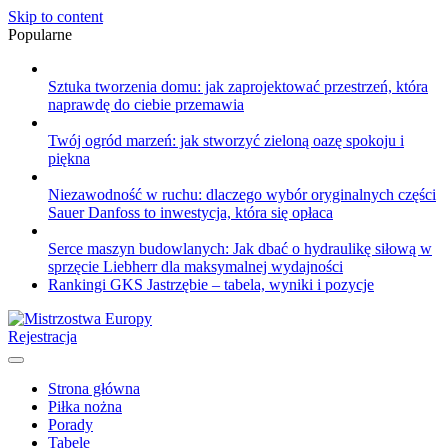
Skip to content
Popularne
Sztuka tworzenia domu: jak zaprojektować przestrzeń, która
naprawdę do ciebie przemawia
Twój ogród marzeń: jak stworzyć zieloną oazę spokoju i
piękna
Niezawodność w ruchu: dlaczego wybór oryginalnych części
Sauer Danfoss to inwestycja, która się opłaca
Serce maszyn budowlanych: Jak dbać o hydraulikę siłową w
sprzęcie Liebherr dla maksymalnej wydajności
Rankingi GKS Jastrzębie – tabela, wyniki i pozycje
Rejestracja
Strona główna
Piłka nożna
Porady
Tabele