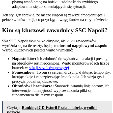
płynną współpracę na boisku i zdolność do szybkiego
adaptowania się do zmieniających się sytuacji.
Ten styl gry sprawia, że mecze Napoli są zawsze emocjonujące i
pełne zwrotów akcji, co przyciąga uwagę fanów na całym świecie.
Kim są kluczowi zawodnicy SSC Napoli?
Siła SSC Napoli tkwi w kolektywie, ale kilku zawodników
wyróżnia się na tle reszty, będąc
motorami napędowymi zespołu
.
Wśród kluczowych postaci warto wymienić:
Napastników:
Ich zdolność do wykańczania akcji i presingu
na obrońców jest nieoceniona. Warto monitorować ich liczbę
bramek w
sekcji strzelców powyżej
.
Pomocników:
To oni są sercem drużyny, dyktując tempo gry,
kreując akcje i zabezpieczając środek pola. Ich wizja gry i
precyzja podań są kluczowe.
Obrońców i bramkarza:
Stanowią ostatnią linię obrony, ich
interwencje i umiejętność wyprowadzania piłki są
fundamentem dla reszty zespołu.
Czytaj:
Rankingi GD Estoril Praia – tabela, wyniki i
pozycje