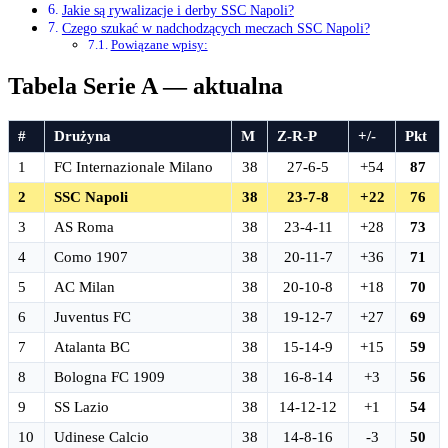
Jakie są rywalizacje i derby SSC Napoli?
Czego szukać w nadchodzących meczach SSC Napoli?
Powiązane wpisy:
Tabela Serie A — aktualna
#
Drużyna
M
Z-R-P
+/-
Pkt
1
FC Internazionale Milano
38
27-6-5
+54
87
2
SSC Napoli
38
23-7-8
+22
76
3
AS Roma
38
23-4-11
+28
73
4
Como 1907
38
20-11-7
+36
71
5
AC Milan
38
20-10-8
+18
70
6
Juventus FC
38
19-12-7
+27
69
7
Atalanta BC
38
15-14-9
+15
59
8
Bologna FC 1909
38
16-8-14
+3
56
9
SS Lazio
38
14-12-12
+1
54
10
Udinese Calcio
38
14-8-16
-3
50