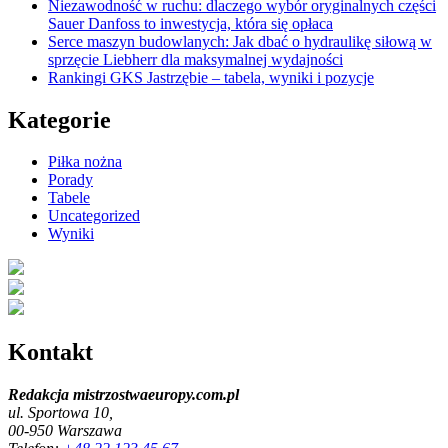
Niezawodność w ruchu: dlaczego wybór oryginalnych części
Sauer Danfoss to inwestycja, która się opłaca
Serce maszyn budowlanych: Jak dbać o hydraulikę siłową w
sprzęcie Liebherr dla maksymalnej wydajności
Rankingi GKS Jastrzębie – tabela, wyniki i pozycje
Kategorie
Piłka nożna
Porady
Tabele
Uncategorized
Wyniki
Kontakt
Redakcja mistrzostwaeuropy.com.pl
ul. Sportowa 10,
00-950 Warszawa