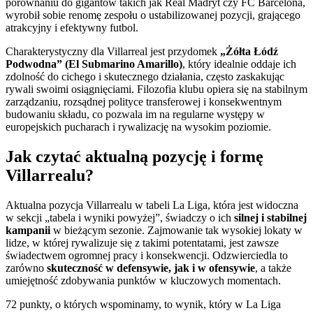
porównaniu do gigantów takich jak Real Madryt czy FC Barcelona,
wyrobił sobie renomę zespołu o ustabilizowanej pozycji, grającego
atrakcyjny i efektywny futbol.
Charakterystyczny dla Villarreal jest przydomek
„Żółta Łódź
Podwodna” (El Submarino Amarillo)
, który idealnie oddaje ich
zdolność do cichego i skutecznego działania, często zaskakując
rywali swoimi osiągnięciami. Filozofia klubu opiera się na stabilnym
zarządzaniu, rozsądnej polityce transferowej i konsekwentnym
budowaniu składu, co pozwala im na regularne występy w
europejskich pucharach i rywalizację na wysokim poziomie.
Jak czytać aktualną pozycję i formę
Villarrealu?
Aktualna pozycja Villarrealu w tabeli La Liga, która jest widoczna
w sekcji „tabela i wyniki powyżej”, świadczy o ich
silnej i stabilnej
kampanii
w bieżącym sezonie. Zajmowanie tak wysokiej lokaty w
lidze, w której rywalizuje się z takimi potentatami, jest zawsze
świadectwem ogromnej pracy i konsekwencji. Odzwierciedla to
zarówno
skuteczność w defensywie, jak i w ofensywie
, a także
umiejętność zdobywania punktów w kluczowych momentach.
72 punkty, o których wspominamy, to wynik, który w La Liga