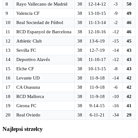
8
Rayo Vallecano de Madrid
38
12-14-12
-3
50
9
Valencia CF
38
13-10-15
-9
49
10
Real Sociedad de Fútbol
38
11-13-14
-2
46
11
RCD Espanyol de Barcelona
38
12-10-16
-12
46
12
Athletic Club
38
13-6-19
-15
45
13
Sevilla FC
38
12-7-19
-14
43
14
Deportivo Alavés
38
11-10-17
-12
43
15
Elche CF
38
10-13-15
-8
43
16
Levante UD
38
11-9-18
-14
42
17
CA Osasuna
38
11-9-18
-6
42
18
RCD Mallorca
38
11-9-18
-10
42
19
Girona FC
38
9-14-15
-16
41
20
Real Oviedo
38
6-11-21
-34
29
Najlepsi strzelcy