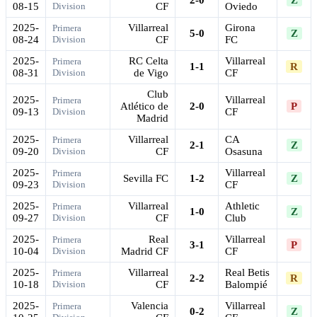
08-15
Division
CF
Oviedo
2025-
Villarreal
Girona
Primera
5-0
Z
08-24
Division
CF
FC
2025-
RC Celta
Villarreal
Primera
1-1
R
08-31
Division
de Vigo
CF
Club
2025-
Villarreal
Primera
Atlético de
2-0
P
09-13
Division
CF
Madrid
2025-
Villarreal
CA
Primera
2-1
Z
09-20
Division
CF
Osasuna
2025-
Villarreal
Primera
Sevilla FC
1-2
Z
09-23
Division
CF
2025-
Villarreal
Athletic
Primera
1-0
Z
09-27
Division
CF
Club
2025-
Real
Villarreal
Primera
3-1
P
10-04
Division
Madrid CF
CF
2025-
Villarreal
Real Betis
Primera
2-2
R
10-18
Division
CF
Balompié
2025-
Valencia
Villarreal
Primera
0-2
Z