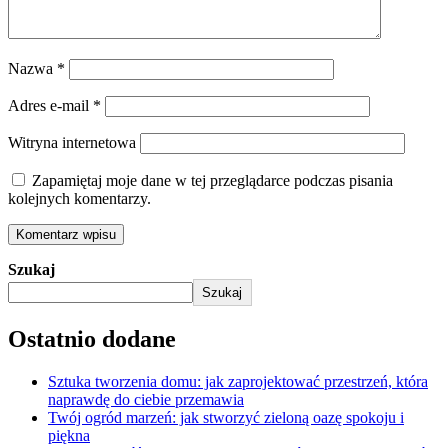
Nazwa
*
Adres e-mail
*
Witryna internetowa
Zapamiętaj moje dane w tej przeglądarce podczas pisania
kolejnych komentarzy.
Szukaj
Szukaj
Ostatnio dodane
Sztuka tworzenia domu: jak zaprojektować przestrzeń, która
naprawdę do ciebie przemawia
Twój ogród marzeń: jak stworzyć zieloną oazę spokoju i
piękna