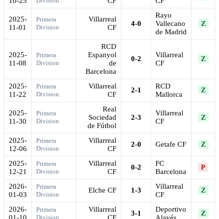
10-25
Division
CF
CF
Rayo
2025-
Villarreal
Primera
4-0
Vallecano
Z
11-01
Division
CF
de Madrid
RCD
2025-
Espanyol
Villarreal
Primera
0-2
Z
11-08
Division
de
CF
Barcelona
2025-
Villarreal
RCD
Primera
2-1
Z
11-22
Division
CF
Mallorca
Real
2025-
Villarreal
Primera
Sociedad
2-3
Z
11-30
Division
CF
de Fútbol
2025-
Villarreal
Primera
2-0
Getafe CF
Z
12-06
Division
CF
2025-
Villarreal
FC
Primera
0-2
P
12-21
Division
CF
Barcelona
2026-
Villarreal
Primera
Elche CF
1-3
Z
01-03
Division
CF
2026-
Villarreal
Deportivo
Primera
3-1
Z
01-10
Division
CF
Alavés