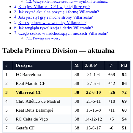
Wszystkie mecze sezonu — wyniki i terminarz
Kim jest Villarreal CF i w jakiej lidze gra?
Jak czytać aktualną pozycję i formę Villarrealu?
Jaki jest styl gry i mocne strony Villarrealu?
Kim są kluczowi zawodnicy Villarrealu?
Jak wygląda rywalizacja i derby Villarrealu?
Czego szukać w nadchodzących meczach Villarrealu?
Powiązane wpisy:
Tabela Primera Division — aktualna
#
Drużyna
M
Z-R-P
+/-
Pkt
1
FC Barcelona
38
31-1-6
+59
94
2
Real Madrid CF
38
27-5-6
+42
86
3
Villarreal CF
38
22-6-10
+26
72
4
Club Atlético de Madrid
38
21-6-11
+18
69
5
Real Betis Balompié
38
15-15-8
+11
60
6
RC Celta de Vigo
38
14-12-12
+5
54
7
Getafe CF
38
15-6-17
-6
51