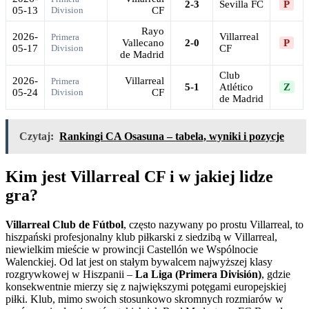
2-3
Sevilla FC
P
05-13
Division
CF
Rayo
2026-
Villarreal
Primera
Vallecano
2-0
P
05-17
Division
CF
de Madrid
Club
2026-
Villarreal
Primera
5-1
Atlético
Z
05-24
Division
CF
de Madrid
Czytaj:
Rankingi CA Osasuna – tabela, wyniki i pozycje
Kim jest Villarreal CF i w jakiej lidze
gra?
Villarreal Club de Fútbol
, często nazywany po prostu Villarreal, to
hiszpański profesjonalny klub piłkarski z siedzibą w Villarreal,
niewielkim mieście w prowincji Castellón we Wspólnocie
Walenckiej. Od lat jest on stałym bywalcem najwyższej klasy
rozgrywkowej w Hiszpanii –
La Liga (Primera División)
, gdzie
konsekwentnie mierzy się z największymi potęgami europejskiej
piłki. Klub, mimo swoich stosunkowo skromnych rozmiarów w