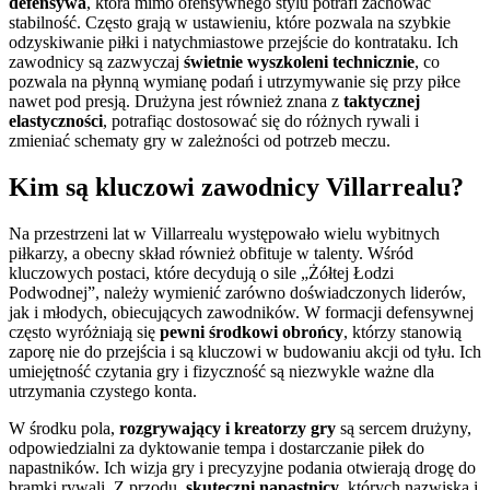
defensywa
, która mimo ofensywnego stylu potrafi zachować
stabilność. Często grają w ustawieniu, które pozwala na szybkie
odzyskiwanie piłki i natychmiastowe przejście do kontrataku. Ich
zawodnicy są zazwyczaj
świetnie wyszkoleni technicznie
, co
pozwala na płynną wymianę podań i utrzymywanie się przy piłce
nawet pod presją. Drużyna jest również znana z
taktycznej
elastyczności
, potrafiąc dostosować się do różnych rywali i
zmieniać schematy gry w zależności od potrzeb meczu.
Kim są kluczowi zawodnicy Villarrealu?
Na przestrzeni lat w Villarrealu występowało wielu wybitnych
piłkarzy, a obecny skład również obfituje w talenty. Wśród
kluczowych postaci, które decydują o sile „Żółtej Łodzi
Podwodnej”, należy wymienić zarówno doświadczonych liderów,
jak i młodych, obiecujących zawodników. W formacji defensywnej
często wyróżniają się
pewni środkowi obrońcy
, którzy stanowią
zaporę nie do przejścia i są kluczowi w budowaniu akcji od tyłu. Ich
umiejętność czytania gry i fizyczność są niezwykle ważne dla
utrzymania czystego konta.
W środku pola,
rozgrywający i kreatorzy gry
są sercem drużyny,
odpowiedzialni za dyktowanie tempa i dostarczanie piłek do
napastników. Ich wizja gry i precyzyjne podania otwierają drogę do
bramki rywali. Z przodu,
skuteczni napastnicy
, których nazwiska i