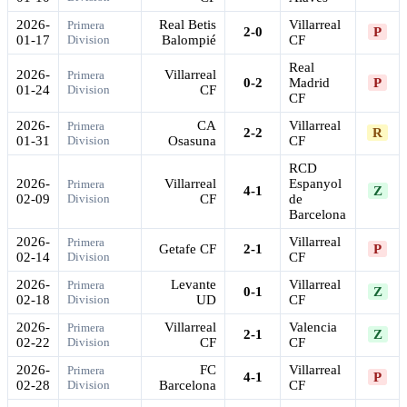
2026-
Real Betis
Villarreal
Primera
2-0
P
01-17
Division
Balompié
CF
Real
2026-
Villarreal
Primera
0-2
Madrid
P
01-24
Division
CF
CF
2026-
CA
Villarreal
Primera
2-2
R
01-31
Division
Osasuna
CF
RCD
2026-
Villarreal
Espanyol
Primera
4-1
Z
02-09
Division
CF
de
Barcelona
2026-
Villarreal
Primera
Getafe CF
2-1
P
02-14
Division
CF
2026-
Levante
Villarreal
Primera
0-1
Z
02-18
Division
UD
CF
2026-
Villarreal
Valencia
Primera
2-1
Z
02-22
Division
CF
CF
2026-
FC
Villarreal
Primera
4-1
P
02-28
Division
Barcelona
CF