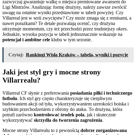
zazwyczaj gwarantuje walkę o miejsca premiowane awansem do
Ligi Mistrzów. Analizując formę drużyny, należy zawsze zwrócić
uwagę na ostatnie wyniki przedstawione w tabeli powyżej. Czy
Villarreal jest w serii zwycięstw? Czy może zmaga się z remisami, a
nawet porażkami? Te detale pozwalają ocenić, czy drużyna
utrzymuje momentum, czy też przechodzi przez trudniejszy okres.
Jednakże, wysoka pozycja w tabeli jednoznacznie wskazuje na
potencjał i ambitne cele
klubu w tym sezonie.
Czytaj:
Rankingi Wisła Kraków – tabela, wyniki i pozycje
Jaki jest styl gry i mocne strony
Villarrealu?
Villarreal CF słynie z preferowania
posiadania piłki i technicznego
futbolu
. Ich styl gry często charakteryzuje się cierpliwym
budowaniem akcji od tyłu, wykorzystywaniem szerokości boiska i
szybkim przechodzeniem z obrony do ataku. To drużyna, która
potrafi zarówno
kontrolować środek pola
, jak i skutecznie
wykorzystywać
skrzydła do tworzenia zagrożenia
.
Mocne strony Villarrealu to z pewnością
dobrze zorganizowana