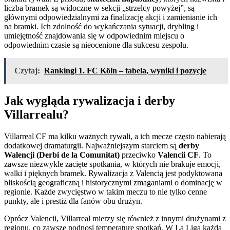
liczba bramek są widoczne w sekcji „strzelcy powyżej”, są
głównymi odpowiedzialnymi za finalizację akcji i zamienianie ich
na bramki. Ich zdolność do wykańczania sytuacji, drybling i
umiejętność znajdowania się w odpowiednim miejscu o
odpowiednim czasie są nieocenione dla sukcesu zespołu.
Czytaj:
Rankingi 1. FC Köln – tabela, wyniki i pozycje
Jak wygląda rywalizacja i derby
Villarrealu?
Villarreal CF ma kilku ważnych rywali, a ich mecze często nabierają
dodatkowej dramaturgii. Najważniejszym starciem są
derby
Walencji (Derbi de la Comunitat)
przeciwko
Valencii CF
. To
zawsze niezwykle zacięte spotkania, w których nie brakuje emocji,
walki i pięknych bramek. Rywalizacja z Valencią jest podyktowana
bliskością geograficzną i historycznymi zmaganiami o dominację w
regionie. Każde zwycięstwo w takim meczu to nie tylko cenne
punkty, ale i prestiż dla fanów obu drużyn.
Oprócz Valencii, Villarreal mierzy się również z innymi drużynami z
regionu, co zawsze podnosi temperaturę spotkań. W La Liga każda