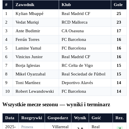
#
Zawodnik
Klub
Gole
1
Kylian Mbappé
Real Madrid CF
25
2
Vedat Muriqi
RCD Mallorca
23
3
Ante Budimir
CA Osasuna
17
4
Ferrán Torres
FC Barcelona
16
5
Lamine Yamal
FC Barcelona
16
6
Vinicius Junior
Real Madrid CF
16
7
Borja Iglesias
RC Celta de Vigo
15
8
Mikel Oyarzabal
Real Sociedad de Fútbol
15
9
Toni Martínez
Deportivo Alavés
14
10
Robert Lewandowski
FC Barcelona
14
Wszystkie mecze sezonu — wyniki i terminarz
Data
Rozgrywki
Gospodarz
Wynik
Gość
Rez.
2025-
Villarreal
Real
Primera
2-0
Z