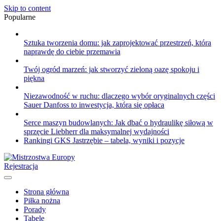
Skip to content
Popularne
Sztuka tworzenia domu: jak zaprojektować przestrzeń, która
naprawdę do ciebie przemawia
Twój ogród marzeń: jak stworzyć zieloną oazę spokoju i
piękna
Niezawodność w ruchu: dlaczego wybór oryginalnych części
Sauer Danfoss to inwestycja, która się opłaca
Serce maszyn budowlanych: Jak dbać o hydraulikę siłową w
sprzęcie Liebherr dla maksymalnej wydajności
Rankingi GKS Jastrzębie – tabela, wyniki i pozycje
Rejestracja
Strona główna
Piłka nożna
Porady
Tabele