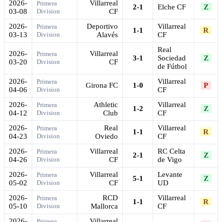
2026-
Villarreal
Primera
2-1
Elche CF
Z
03-08
Division
CF
2026-
Deportivo
Villarreal
Primera
1-1
R
03-13
Division
Alavés
CF
Real
2026-
Villarreal
Primera
3-1
Sociedad
Z
03-20
Division
CF
de Fútbol
2026-
Villarreal
Primera
Girona FC
1-0
P
04-06
Division
CF
2026-
Athletic
Villarreal
Primera
1-2
Z
04-12
Division
Club
CF
2026-
Real
Villarreal
Primera
1-1
R
04-23
Division
Oviedo
CF
2026-
Villarreal
RC Celta
Primera
2-1
Z
04-26
Division
CF
de Vigo
2026-
Villarreal
Levante
Primera
5-1
Z
05-02
Division
CF
UD
2026-
RCD
Villarreal
Primera
1-1
R
05-10
Division
Mallorca
CF
2026-
Villarreal
Primera