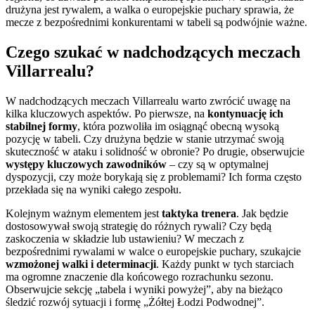
drużyna jest rywalem, a walka o europejskie puchary sprawia, że
mecze z bezpośrednimi konkurentami w tabeli są podwójnie ważne.
Czego szukać w nadchodzących meczach
Villarrealu?
W nadchodzących meczach Villarrealu warto zwrócić uwagę na
kilka kluczowych aspektów. Po pierwsze, na
kontynuację ich
stabilnej formy
, która pozwoliła im osiągnąć obecną wysoką
pozycję w tabeli. Czy drużyna będzie w stanie utrzymać swoją
skuteczność w ataku i solidność w obronie? Po drugie, obserwujcie
występy kluczowych zawodników
– czy są w optymalnej
dyspozycji, czy może borykają się z problemami? Ich forma często
przekłada się na wyniki całego zespołu.
Kolejnym ważnym elementem jest
taktyka trenera
. Jak będzie
dostosowywał swoją strategię do różnych rywali? Czy będą
zaskoczenia w składzie lub ustawieniu? W meczach z
bezpośrednimi rywalami w walce o europejskie puchary, szukajcie
wzmożonej walki i determinacji
. Każdy punkt w tych starciach
ma ogromne znaczenie dla końcowego rozrachunku sezonu.
Obserwujcie sekcję „tabela i wyniki powyżej”, aby na bieżąco
śledzić rozwój sytuacji i formę „Żółtej Łodzi Podwodnej”.